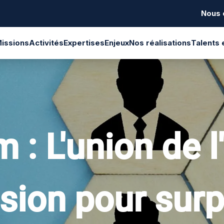
Nous 
issions
Activités
Expertises
Enjeux
Nos réalisations
Talents 
: L'union de l
ssion pour surp