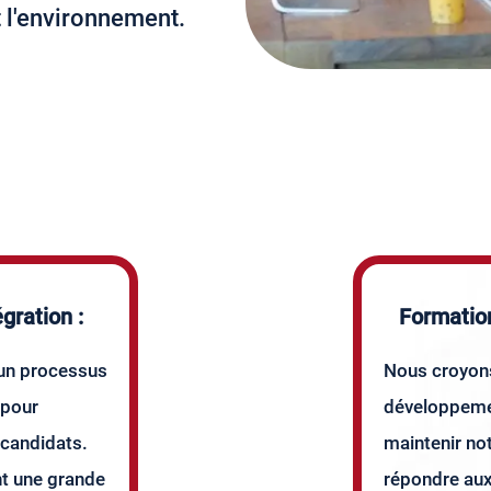
et l'environnement.
gration :
Formatio
un processus
Nous croyons
 pour
développemen
 candidats.
maintenir not
t une grande
répondre aux