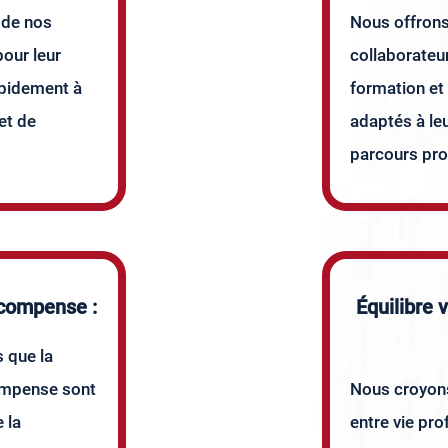
 de nos
Nous offrons
our leur
collaborate
apidement à
formation e
et de
adaptés à leu
parcours pro
compense :
Équilibre 
 que la
ompense sont
Nous croyons
 la
entre vie pro