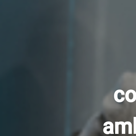
co
amb