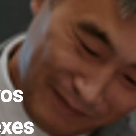
vos
exes