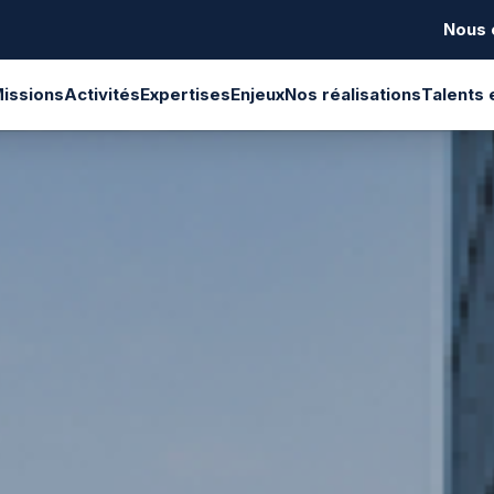
Nous 
issions
Activités
Expertises
Enjeux
Nos réalisations
Talents 